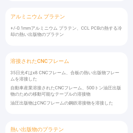
2010で私達は私達の常州の製作所を押すために500ton冷たい出
顧客用水圧シリンダ
版物のための260/320/350/360/380のmmの直径およびゴムの50
日光の合板の熱い出版物そして650mmのdiamaterの水圧シリン
アルミニウム プラテン
鋼鉄出版物版
ダのための400mmの直径を形成している合板の熱い出版物に私
達の顧客の単一の行為の水圧シリンダを製造し、与え始めた。後
+/-0.1mmアルミニウム プラテン、CCL PCBの熱する冷
で私達はまた短い周期の薄板になる出版物およびHPL （高圧積層
金属のプラテン
物） /PB （Partical板） /MDF/OSBの熱い出版物のための水圧シ
却の熱い出版物のプラテン
リンダを作り出し始めた。今度は単一100トンの油圧および二重
HPLの出版物版
行為シリンダー機械化およびアセンブリ私達は最高ピストン直径
1.5mおよび単一部分の重量扱ってもいい
鋼鉄プラテン
私達は私達が私達の顧客の油圧熱い出版物の部品の要求のための
溶接されたCNCフレーム
1停止店であることannouceに自慢している。そして私達に世界
アルミニウム プラテン
に最もよい油圧熱い出版物メーカーに役立つために私達の長く、
35日光4'はx8 CNCフレーム、合板の熱い出版物フレー
広大な経験と製造する合板およびPCBの熱い出版物の部品で利点
ムを溶接した
が特にある。
溶接されたCNCフレーム
自動車産業溶接されたCNCフレーム、500トン油圧出版
私達は油圧出版物の部品のためのあなたの照会を歓迎している!
物のための移動可能なテーブルの溶接物
油圧出版物はCNCフレームの鋼鉄溶接物を溶接した
熱い出版物のプラテン