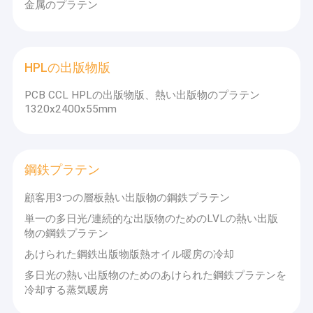
の順序を終えるために私達は4つのm CNCの粉砕機によって2つの
金属のプラテン
工場旅行
mおよび4つのm CNCのマシニング センターによって2つのmをも
たらした、1つは大きい2.5 m 1の側面の深い穴の訓練機械をセッ
ト、これは最も大きい容量の私達に1をし、最もよい質の
品質管理
China.On 2016の熱いプラテンの製造業者私達は絶えず私達の機
械能力を拡大し、10m CNCの中心によって1 5mを導入したある
HPLの出版物版
私達に連絡しなさい
ことが;8m CNCの粉砕機によって1 4m、1の側面3.5 m CNCのガ
ン・ドリリング機械、16のmのプレーナーの製粉業者によって1
PCB CCL HPLの出版物版、熱い出版物のプラテン
3.5メートルの幅および16メートルの長さおよび単一部分の重量
引用を要求しなさい
1320x2400x55mm
まで最高の一つの熱いプラテンのサイズのための家の生産の私達
を40トンまで作った3.5mおよび粉砕機。従って私達は機械で造っ
た小型の熱くするだけでなく、高く精密なCNCを作り出してもい
く、冷却の固体はPCB （印刷されたcirciut板）、CCL （銅の覆わ
れた積層物）、また大きいサイズおよび長さの頑丈なプラテンに
熱い出版物のプラテン
鋼鉄プラテン
連続的で熱い出版物およびゴム製 コンベヤー ベルトの出版物に熱
いプラテンをあけた。
顧客用3つの層板熱い出版物の鋼鉄プラテン
熱するプラテン
顧客需要出版物フレームの部品のための、ボルスタ テーブル追い
単一の多日光/連続的な出版物のためのLVLの熱い出版
つくためには、側面のコラムおよび他の機械化の部品、私達は溶
合板の出版物のための熱いプラテン
物の鋼鉄プラテン
接物のstrcutureの製造業に米ドルを拡大した。運んでが便利であ
あけられた鋼鉄出版物版熱オイル暖房の冷却
るためには私達にボルトで固定されたフレームの部品にデザイン
ボルスタ版
変更が運送費を減らすためにpassible作った一つフレームある。
多日光の熱い出版物のためのあけられた鋼鉄プラテンを
そして今私達は100トンがテーブルおよび出版物フレームの部品
冷却する蒸気暖房
電気熱くするプラテン
を押す最高の一つの重量を扱ってもいい