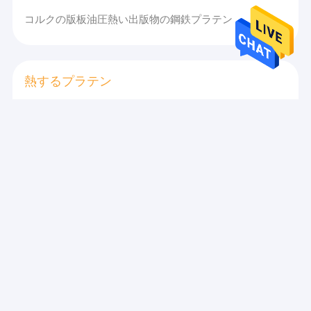
コルクの版板油圧熱い出版物の鋼鉄プラテン
熱するプラテン
ポリ塩化ビニールの雲母のベークライトの版のための鋼
鉄電気熱くするプラテン
合板の出版物のための熱いプラテン
方向づけられた繊維板OSB熱い出版物版+/-0.2mm
電気熱くするプラテン
固体は供給/多開始出版物を通してベニヤの積層物のペ