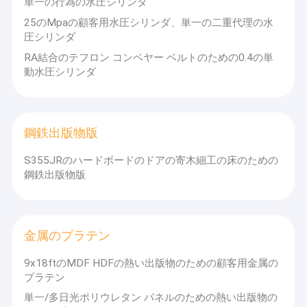
単一の行為の水圧シリンダ
25のMpaの顧客用水圧シリンダ、単一の二重代理の水
圧シリンダ
RA結合のテフロン コンベヤー ベルトのための0.4の単
動水圧シリンダ
鋼鉄出版物版
S355JRのハードボードのドアの寄木細工の床のための
鋼鉄出版物版
家
金属のプラテン
Co.、株式会社を機械で造る崑山市Blutechは最初の固体との2006
プロダクト
年の生産をあけた2つのただmの幅および6つのmの長さの熱い出
9x18ftのMDF HDFの熱い出版物のための顧客用金属の
版物のプラテンの生産力を始めた。2010年以来フィンランドの世
プラテン
界の最も大きい合板の熱い出版物メーカーRauteおよびイタリア
私達について
の最も大きい薄板になる熱い出版物メーカーSCMのグループから
単一/多日光ポリウレタン パネルのための熱い出版物の