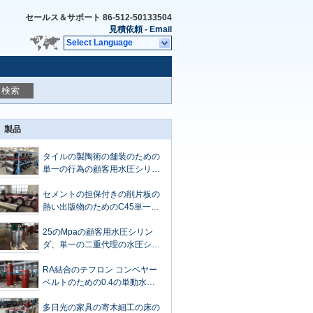
セールス＆サポート
86-512-50133504
見積依頼
-
Email
Select Language
検索
製品
タイルの製陶術の舗装のための
単一の行為の顧客用水圧シリン
ダ
セメントの担保付きの削片板の
熱い出版物のためのC45単一の
行為の水圧シリンダ
25のMpaの顧客用水圧シリン
ダ、単一の二重代理の水圧シリ
ンダ
RA結合のテフロン コンベヤー
ベルトのための0.4の単動水圧
シリンダ
多日光の家具の寄木細工の床の