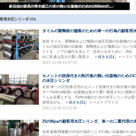
タイルの製陶術の舗装のための単一の行為の顧客用水圧シリンダ
客用水圧シリンダ
(43)
タイルの製陶術の舗装のための単一の行為の顧客用
名前:タイル、製陶術および舗装の油圧圧縮の出版物のた
イルの油圧圧縮の出版物、製陶術および舗装はいろいろ
クトを、ドアの施行を含んで、柱作り出すために、B柱、
めに私達は高さの重い製造さ...
続きを読む
ベスト
2021-12-06 13:47:15
セメントの担保付きの削片板の熱い出版物のためのC
の水圧シリンダ
名前:単一の日光/多日光のセメント担保付きの削片板の
ダー Partical板熱い出版物は高さの重い製造された
ームを必要とする。Partical板のための水圧シリンダ
使用法少な...
続きを読む
ベストプライス
2021-12-06 15:12:35
25のMpaの顧客用水圧シリンダ、単一の二重代理の
名前:顧客用複数の日光の油圧ベニヤの熱い出版物のための