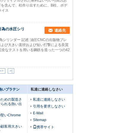
他のリサイクルされた材料はいろいろ高力お
行を含んで、柱作り出すために、B柱、ボデ
ライス
行為の水圧シリ
連絡先
シリンダー 記述: 油圧CNCの出版物ブレ
および大きい直径および短い打撃による良質
dの完全なテストを用いる鋼鉄を造った一つの42
>>
>|
熱いプラテン
私達に連絡しなさい
のための製造さ
私達に連絡しなさい
けられる熱い出
引用を要求しなさい
E-Mail
いChrome
ン
Sitemap
の顧客用大きい
携帯サイト
ン