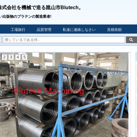
株式会社を機械で造る崑山市Blutech。
い出版物のプラテンの製造業者!
工場旅行
品質管理
私達に連絡しなさい
見積依頼
2
3
4
5