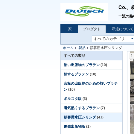
Co.、
一流の熱
家
プロダクト
私達について
ホーム
製品
顧客用水圧シリンダ
すべての製品
1
熱い出版物のプラテン
(10)
熱するプラテン
(10)
合板の出版物のための熱いプラテ
ン
(10)
ボルスタ版
(3)
電気熱くするプラテン
(7)
顧客用水圧シリンダ
(43)
鋼鉄出版物版
(1)