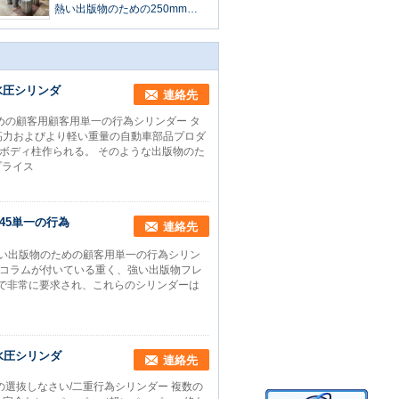
熱い出版物のための250mmの
顧客用水圧シリンダ
水圧シリンダ
連絡先
めの顧客用顧客用単一の行為シリンダー タ
高力およびより軽い重量の自動車部品プロダ
ボディ柱作られる。 そのような出版物のた
プライス
45単一の行為
連絡先
熱い出版物のための顧客用単一の行為シリン
側面のコラムが付いている重く、強い出版物フレ
は質で非常に要求され、これらのシリンダーは
水圧シリンダ
連絡先
選抜しなさい/二重行為シリンダー 複数の