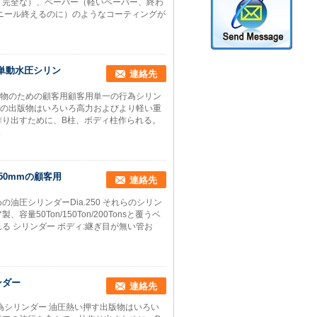
、完全な）、ペーパー（軽いペーパー、終わ
ニール終えるのに）のようなコーティングが
の単動水圧シリン
連絡先
版物のための顧客用顧客用単一の行為シリン
縮の出版物はいろいろ高力およびより軽い重
作り出すために、B柱、ボディ柱作られる。
ス
50mmの顧客用
連絡先
圧シリンダーDia.250 それらのシリン
0Ton/150Ton/200Tonsと覆うベ
 シリンダー ボディ:継ぎ目が無い管お
ンダー
連絡先
為シリンダー 油圧熱い押す出版物はいろい