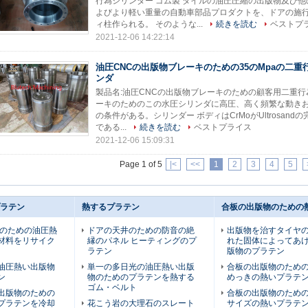
行為シリンダー ゴム製 タイルの油圧圧縮の出版物及び
よびより軽い重量の自動車部品プロダクトを、ドアの施
ィ柱作られる。 そのような...
続きを読む
ベストプ
2021-12-06 14:22:14
油圧CNCの出版物ブレーキのための35のMpaの二重
ンダ
製品名:油圧CNCの出版物ブレーキのための顧客用二重行為
ーキのためのこの水圧シリンダに高圧、高く頻繁な動き
の条件がある。シリンダー ボディはCrMoがUltrosan
である...
続きを読む
ベストプライス
2021-12-06 15:09:31
Page 1 of 5
|<
<<
1
2
3
4
5
ラテン
熱するプラテン
合板の出版物のための
ルのための油圧熱
ドアの天井のための防音の絶
出版物を治すタイヤ
材料をリサイク
縁のパネル ヒーティングのプ
れた固体によってあ
ラテン
版物のプラテン
油圧熱い出版物
単一の多日光の油圧熱い出版
合板の出版物のための堅
ン
物のためのプラテンを熱する
めっきの熱いプラテ
ゴム・ベルト
出版物のための
合板の出版物のため
プラテンを冷却
花こう岩の大理石のスレート
サイズの熱いプラテ