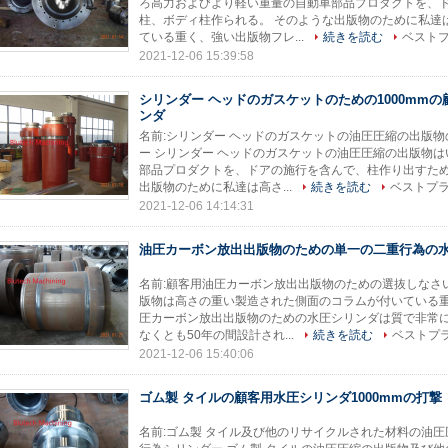
ろ高力およびより軽い重量の自動車部品プロダクトを、
柱、ボディ柱作られる。 そのような出版物のために私達
ている重く、強い出版物フレ...
続きを読む
ベスト
2021-12-06 15:39:58
シリンダー ヘッドのガスケットのための1000mm
ンダ
名前:シリンダー ヘッドのガスケットの油圧圧縮の出版
ー シリンダー ヘッドのガスケットの油圧圧縮の出版物
部品プロダクトを、ドアの施行を含んで、柱作り出すため
出版物のために私達は高さ...
続きを読む
ベストプ
2021-12-06 14:14:31
油圧カーボン放出出版物のための単一の二重行為の
名前:顧客用油圧カーボン放出出版物のための選抜しなさい
版物は高さの重い製造された側面のコラムが付いている
圧カーボン放出出版物のための水圧シリンダは質で非常
なくとも50年の間設計され...
続きを読む
ベストプ
2021-12-06 15:40:06
ゴム製 タイルの顧客用水圧シリンダ1000mmの打撃
名前:ゴム製 タイル及び他のリサイクルされた材料の油