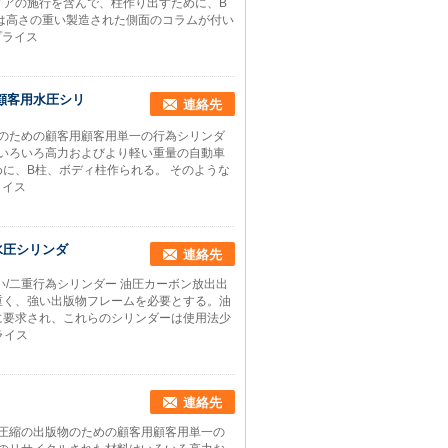
ドアの施行を含んで、柱作り出すために、B
は高さの重い製造された側面のコラムが付い
プライス
の顧客用水圧シリ
連絡先
物のための顧客用顧客用単一の行為シリンダ
はいろいろ高力およびより軽い重量の自動車
に、B柱、ボディ柱作られる。 そのような
ライス
水圧シリンダ
連絡先
/二重行為シリンダー 油圧カーボン放出出
重く、強い出版物フレームを必要とする。油
に要求され、これらのシリンダーは使用法少
ライス
連絡先
圧圧縮の出版物のための顧客用顧客用単一の