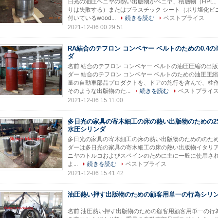
日光の油圧ベニヤの熱い出版物がベニヤ、積層物（HPL
りは失敗する）またはプラスチック シート（ポリ塩化ビ
付いているwood...
続きを読む
ベストプライス
2021-12-06 00:29:51
RA結合のテフロン コンベヤー ベルトのための0.4
ダ
名前:結合のテフロン コンベヤー ベルトの油圧圧縮の出
ダー 結合のテフロン コンベヤー ベルトのための油圧圧
量の自動車部品プロダクトを、ドアの施行を含んで、柱
そのような出版物のた...
続きを読む
ベストプライ
2021-12-06 15:11:00
多日光の家具の寄木細工の床の熱い出版物のための2
水圧シリンダ
多日光の家具の寄木細工の床の熱い出版物のためののための油
ダーは多日光の家具の寄木細工の床の熱い出版物イタリア製、容量5
ニヤのトルコおよびスペインのために主に一般に使用される
よ...
続きを読む
ベストプライス
2021-12-06 15:41:42
油圧熱い押す出版物のための顧客用単一の行為シリ
名前:油圧熱い押す出版物のための顧客用顧客用単一の行