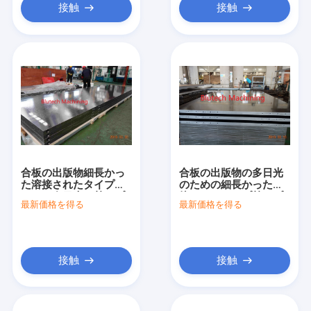
接触
接触
合板の出版物細長かっ
合板の出版物の多日光
た溶接されたタイプの
のための細長かった溶
ための多日光の熱いプ
接されたタイプ熱いプ
最新価格を得る
最新価格を得る
ラテン
ラテン
接触
接触