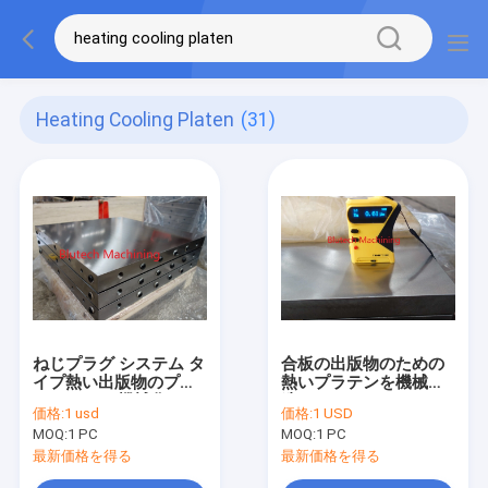
Heating Cooling Platen
(31)
ねじプラグ システム タ
合板の出版物のための
イプ熱い出版物のプラ
熱いプラテンを機械で
テンCNCの機械化
造る0.1mm CNC
価格:
1 usd
価格:
1 USD
MOQ:
1 PC
MOQ:
1 PC
最新価格を得る
最新価格を得る