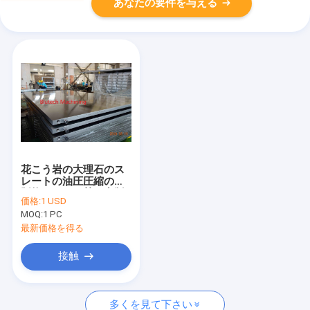
あなたの要件を与える
花こう岩の大理石のス
レートの油圧圧縮の出
版物のための熱い出版
価格:
1 USD
物版
MOQ:
1 PC
最新価格を得る
接触
多くを見て下さい