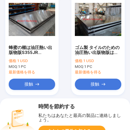
蜂蜜の櫛は油圧熱い出
ゴム製 タイルのための
版物版S355JR
油圧熱い出版物版は材
S275JRにパネルをは
料をリサイクルした
価格:
1 USD
価格:
1 USD
める
MOQ:
1 PC
MOQ:
1 PC
最新価格を得る
最新価格を得る
接触
接触
時間を節約する
私たちはあなたと最高の製品に連絡しまし
ょう。