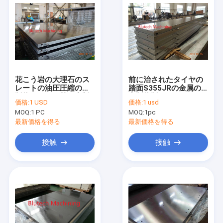
花こう岩の大理石のス
前に治されたタイヤの
レートの油圧圧縮の出
踏面S355JRの金属の
版物のための熱い出版
出版物版
価格:
1 USD
価格:
1 usd
物版
MOQ:
1 PC
MOQ:
1pc
最新価格を得る
最新価格を得る
接触
接触
家
プロダクト
私達について