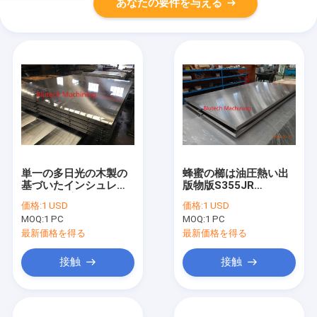
あなたの要件を与える
単一の多日光の木製の
蜂蜜の櫛は油圧熱い出
基づいたインシュレー
版物版S355JR
ション・ボードのため
S275JRにパネルをは
価格:
1 USD
価格:
1 USD
の熱い出版物のプラテ
める
MOQ:
1 PC
MOQ:
1 PC
ン
最新価格を得る
最新価格を得る
接触
接触