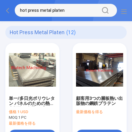
Hot Press Metal Platen
(12)
単一/多日光ポリウレタ
顧客用3つの層板熱い出
ン パネルのための熱い
版物の鋼鉄プラテン
出版物の金属のプラテ
価格:
1 USD
最新価格を得る
ン
MOQ:
1 PC
最新価格を得る