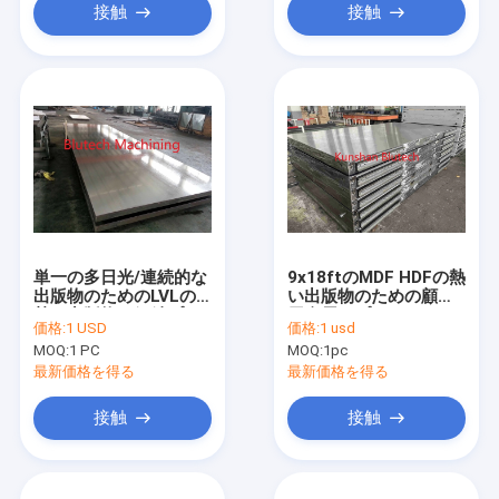
接触
接触
単一の多日光/連続的な
9x18ftのMDF HDFの熱
出版物のためのLVLの
い出版物のための顧客
熱い出版物の鋼鉄プラ
用金属のプラテン
価格:
1 USD
価格:
1 usd
テン
MOQ:
1 PC
MOQ:
1pc
最新価格を得る
最新価格を得る
接触
接触