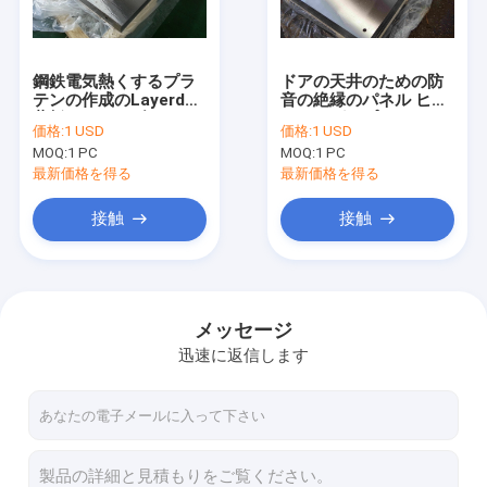
工場旅行
品質管理
鋼鉄電気熱くするプラ
ドアの天井のための防
テンの作成のLayerdの
音の絶縁のパネル ヒー
私達に連絡しなさい
薄板にされた/多パネル
ティングのプラテン
価格:
1 USD
価格:
1 USD
MOQ:
1 PC
MOQ:
1 PC
引用を要求しなさい
最新価格を得る
最新価格を得る
接触
接触
熱い出版物のプラテン
熱するプラテン
メッセージ
迅速に返信します
合板の出版物のための熱いプラテン
ボルスタ版
電気熱くするプラテン