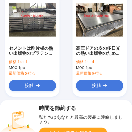
セメントは削片板の熱
高圧ドアの皮の多日光
い出版物のプラテン
の熱い出版物のための
2800x5500x120mmを
RA 1.6の金属のプラテ
価格:
1 usd
価格:
1 usd
結んだ
ン
MOQ:
1pc
MOQ:
1pc
最新価格を得る
最新価格を得る
接触
接触
時間を節約する
私たちはあなたと最高の製品に連絡しまし
ょう。