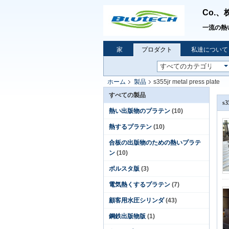
Co.、
一流の熱
家
プロダクト
私達について
ホーム
製品
s355jr metal press plate
すべての製品
s3
熱い出版物のプラテン
(10)
熱するプラテン
(10)
合板の出版物のための熱いプラテ
ン
(10)
ボルスタ版
(3)
電気熱くするプラテン
(7)
顧客用水圧シリンダ
(43)
鋼鉄出版物版
(1)