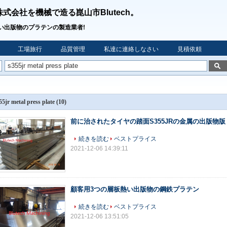
株式会社を機械で造る崑山市Blutech。
い出版物のプラテンの製造業者!
工場旅行
品質管理
私達に連絡しなさい
見積依頼
55jr metal press plate
(10)
前に治されたタイヤの踏面S355JRの金属の出版物版
続きを読む
ベストプライス
2021-12-06 14:39:11
顧客用3つの層板熱い出版物の鋼鉄プラテン
続きを読む
ベストプライス
2021-12-06 13:51:05