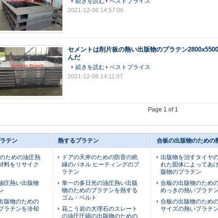
続きを読む
ベストプライス
2021-12-06 14:57:06
セメントは削片板の熱い出版物のプラテン2800x5500
んだ
続きを読む
ベストプライス
2021-12-06 14:11:07
Page 1 of 1
ラテン
熱するプラテン
合板の出版物のための
ルのための油圧熱
ドアの天井のための防音の絶
出版物を治すタイヤ
材料をリサイク
縁のパネル ヒーティングのプ
れた固体によってあ
ラテン
版物のプラテン
油圧熱い出版物
単一の多日光の油圧熱い出版
合板の出版物のための堅
ン
物のためのプラテンを熱する
めっきの熱いプラテ
ゴム・ベルト
出版物のための
合板の出版物のため
プラテンを冷却
花こう岩の大理石のスレート
サイズの熱いプラテ
の油圧圧縮の出版物のための