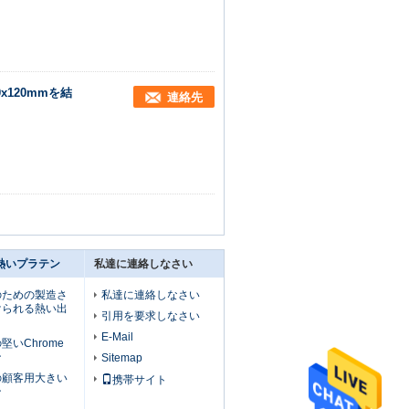
x120mmを結
連絡先
熱いプラテン
私達に連絡しなさい
のための製造さ
私達に連絡しなさい
けられる熱い出
引用を要求しなさい
E-Mail
いChrome
ン
Sitemap
の顧客用大きい
携帯サイト
ン