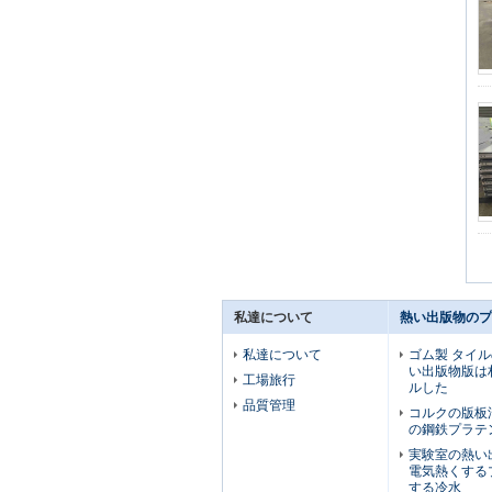
私達について
熱い出版物のプ
私達について
ゴム製 タイ
い出版物版は
工場旅行
ルした
品質管理
コルクの版板
の鋼鉄プラテ
実験室の熱い
電気熱くする
する冷水