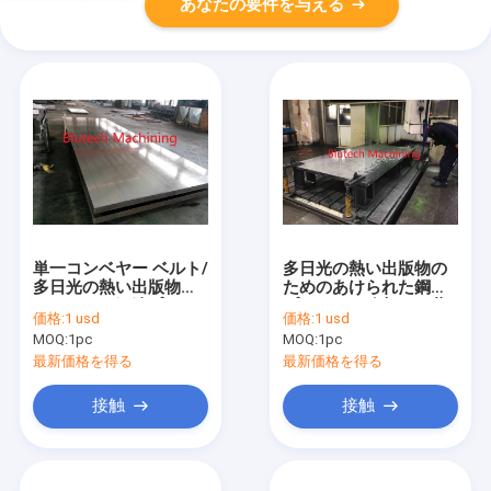
あなたの要件を与える
単一コンベヤー ベルト/
多日光の熱い出版物の
多日光の熱い出版物の
ためのあけられた鋼鉄
ためのC45鋼鉄プラテ
プラテンを冷却する蒸
価格:
1 usd
価格:
1 usd
ン
気暖房
MOQ:
1pc
MOQ:
1pc
最新価格を得る
最新価格を得る
接触
接触