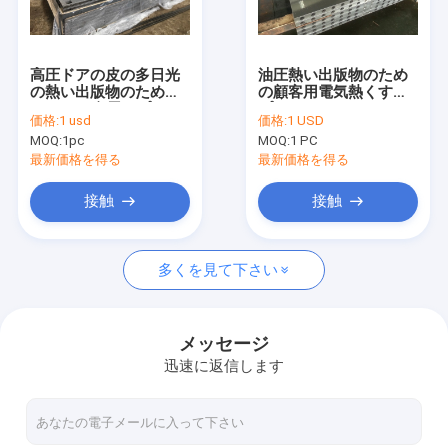
工場旅行
品質管理
高圧ドアの皮の多日光
油圧熱い出版物のため
の熱い出版物のための
の顧客用電気熱くする
私達に連絡しなさい
RA 1.6の金属のプラテ
プラテン
価格:
1 usd
価格:
1 USD
ン
MOQ:
1pc
MOQ:
1 PC
引用を要求しなさい
最新価格を得る
最新価格を得る
接触
接触
熱い出版物のプラテン
多くを見て下さい
熱するプラテン
合板の出版物のための熱いプラテン
メッセージ
迅速に返信します
ボルスタ版
電気熱くするプラテン