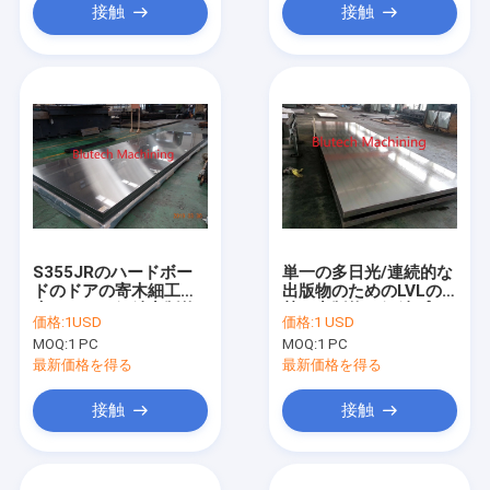
接触
接触
S355JRのハードボー
単一の多日光/連続的な
ドのドアの寄木細工の
出版物のためのLVLの
床のための鋼鉄出版物
熱い出版物の鋼鉄プラ
価格:
1USD
価格:
1 USD
版
テン
MOQ:
1 PC
MOQ:
1 PC
最新価格を得る
最新価格を得る
接触
接触