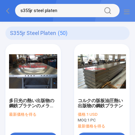
S355jr Steel Platen
(50)
多日光の熱い出版物の
コルクの版板油圧熱い
鋼鉄プラテンのメラミ
出版物の鋼鉄プラテン
ン フェノールにフィル
最新価格を得る
価格:
1 USD
ムの覆うこと
MOQ:
1 PC
最新価格を得る