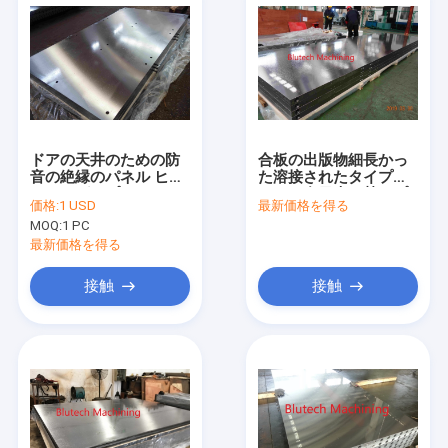
ドアの天井のための防
合板の出版物細長かっ
音の絶縁のパネル ヒー
た溶接されたタイプの
ティングのプラテン
ための多日光の熱いプ
価格:
1 USD
最新価格を得る
ラテン
MOQ:
1 PC
最新価格を得る
接触
接触
家
プロダクト
私達について