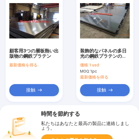
顧客用3つの層板熱い出
装飾的なパネルの多日
版物の鋼鉄プラテン
光の鋼鉄プラテンの高
圧積層物
最新価格を得る
価格:
1 usd
MOQ:
1pc
最新価格を得る
接触
接触
時間を節約する
私たちはあなたと最高の製品に連絡しまし
ょう。